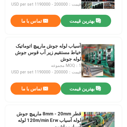
قیمت：200000 - 1190000 USD per set
دربارهی ما
بهترین قیمت
تماس با ما
کارخانه تور
آسیاب لوله جوش مارپیچ اتوماتیک
کنترل کیفیت
خياط مستقیم زیر آب قوس جوش
لوله جوش
MOQ：1 مجموعه
تماس با ما
قیمت：200000 - 1190000 USD per set
اخبار
بهترین قیمت
تماس با ما
همه موارد
قطر 8mm - 20mm مارپیچ جوش
لوله آسیاب 120m/min Erw لوله
Blog
آسیاب ماشین