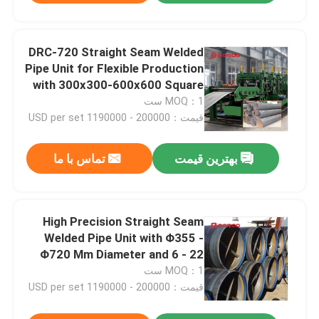
DRC-720 Straight Seam Welded
Pipe Unit for Flexible Production
with 300x300-600x600 Square
Pipe and 6-22mm Thickness
MOQ：1 ست
قیمت：200000 - 1190000 USD per set
بهترین قیمت
تماس با ما
High Precision Straight Seam
Welded Pipe Unit with Φ355 -
Φ720 Mm Diameter and 6 - 22
Mm Thickness for Construction
MOQ：1 ست
Pipe Piles
قیمت：200000 - 1190000 USD per set