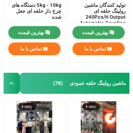
تولید کنندگان ماشین
5kg - 10kg دستگاه های
رولینگ حلقه ای
چرخ دار حلقه ای جعل
240Pcs/H Output
شده
Automatic Counting
بهترین قیمت
بهترین قیمت
تماس با ما
تماس با ما
ماشین رولینگ حلقه عمودی
(78)